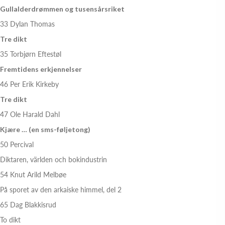
Gullalderdrømmen og tusensårsriket
33 Dylan Thomas
Tre dikt
35 Torbjørn Eftestøl
Fremtidens erkjennelser
46 Per Erik Kirkeby
Tre dikt
47 Ole Harald Dahl
Kjære … (en sms-føljetong)
50 Percival
Diktaren, världen och bokindustrin
54 Knut Arild Melbøe
På sporet av den arkaiske himmel, del 2
65 Dag Blakkisrud
To dikt