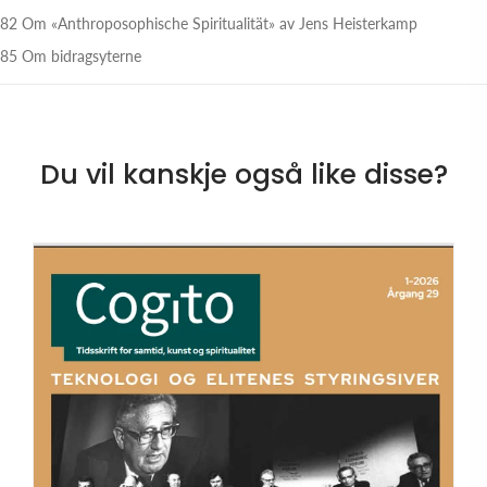
82 Om «Anthroposophische Spiritualität» av Jens Heisterkamp
85 Om bidragsyterne
Du vil kanskje også like disse?