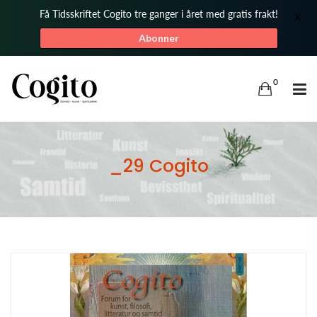
Få Tidsskriftet Cogito tre ganger i året med gratis frakt!
X
Abonner
0
_29 Cogito