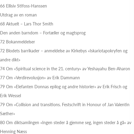
66 Ellisiv Stifoss-Hanssen
Utdrag av en roman
68 Aktuelt – Lars Thor Smith
Den anden barndom – Fortæller og magtsprog
72 Bokanmeldelser
72 Blodets barrikader – anmeldelse av Kirkebys «Iskariotapokryfen og
andre dikt»
74 Om «Spiritual science in the 21. century» av Yeshayahu Ben-Aharon
77 Om «Verdirevolusjon» av Erik Dammann
79 Om «Elefanten Donnas epilog og andre historier» av Erik Frisch og
Erik Wessel
79 Om «Collision and transitions. Festschrift in Honour of Jan Valentin
Sæther»
80 Om diktsamlingen «Ingen steder å gjemme seg, ingen steder å gå» av
Henning Næss