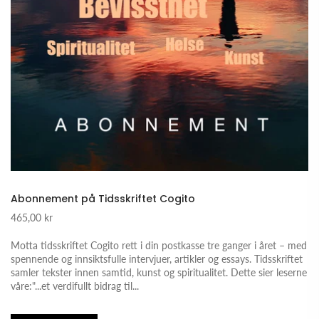
Abonnement på Tidsskriftet Cogito
465,00 kr
Motta tidsskriftet Cogito rett i din postkasse tre ganger i året – med
spennende og innsiktsfulle intervjuer, artikler og essays. Tidsskriftet
samler tekster innen samtid, kunst og spiritualitet. Dette sier leserne
våre:"...et verdifullt bidrag til...