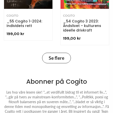
COGITO
COGITO
_55 Cogito 1-2024:
_54 Cogito 3 2023:
Individets rett
Åndslivet – kulturens
ideelle drivkraft
199,00 kr
199,00 kr
Se flere
Abonner på Cogito
Les hva våre lesere sier! "...et verdifullt bidrag til et informert liv...",
"...går på tvers av mainstream-konformiteten...", "...Politikk, poesi og
filosofi balanseres på en suveren måte...", "...bladet er så viktig i
denne tiden med monopolisering og ensretting av informasjon...". Få
Cogito rett i postkassen tre ganger i året. Bli inspirert du også! Tegn