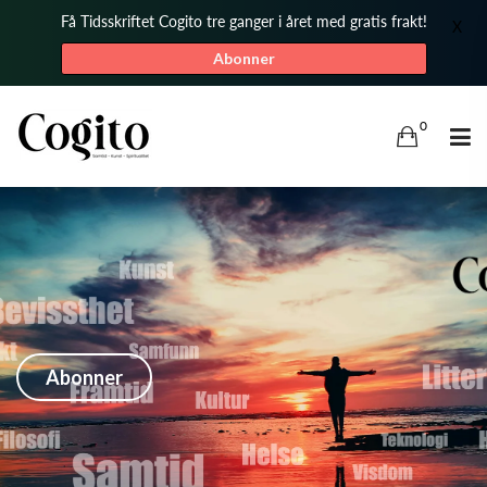
Få Tidsskriftet Cogito tre ganger i året med gratis frakt!
X
Abonner
0
BLI ABONNENT
TIDSSKRIFTET COGITO
Bli utfordret til å våkne opp til fornyet selvbevissthet i egen tenkning.
Abonner