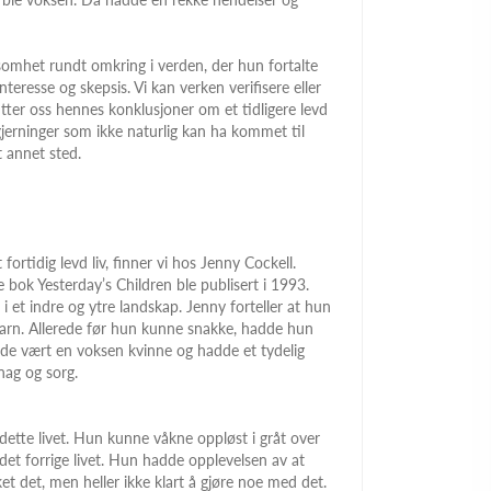
ksomhet rundt omkring i verden, der hun fortalte
teresse og skepsis. Vi kan verken verifisere eller
utter oss hennes konklusjoner om et tidligere levd
gjerninger som ikke naturlig kan ha kommet til
 annet sted.
fortidig levd liv, finner vi hos Jenny Cockell.
 bok Yesterday’s Children ble publisert i 1993.
i et indre og ytre landskap. Jenny forteller at hun
m barn. Allerede før hun kunne snakke, hadde hun
dde vært en voksen kvinne og hadde et tydelig
nag og sorg.
dette livet. Hun kunne våkne oppløst i gråt over
et forrige livet. Hun hadde opplevelsen av at
et det, men heller ikke klart å gjøre noe med det.