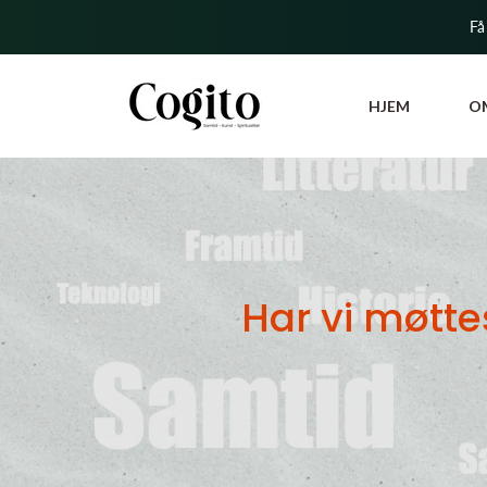
Få
HJEM
O
Har vi møtte