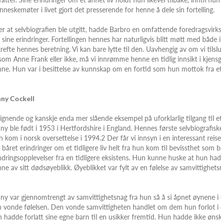
neskemøter i livet gjort det presserende for henne å dele sin fortelling.
er at selvbiografien ble utgitt, hadde Barbro en omfattende foredragsvir
sine erindringer. Fortellingen hennes har naturligvis blitt møtt med både in
refte hennes beretning. Vi kan bare lytte til den. Uavhengig av om vi tilsl
 som Anne Frank eller ikke, må vi innrømme henne en tidlig innsikt i kjens
ne. Hun var i besittelse av kunnskap om en fortid som hun mottok fra et
nny Cockell
lignende og kanskje enda mer slående eksempel på uforklarlig tilgang til et 
ny ble født i 1953 i Hertfordshire i England. Hennes første selvbiografiske
 kom i norsk oversettelse i 1994.2 Der får vi innsyn i en interessant reise 
 båret erindringer om et tidligere liv helt fra hun kom til bevissthet so
ndringsopplevelser fra en tidligere eksistens. Hun kunne huske at hun ha
ne av sitt dødsøyeblikk. Øyeblikket var fylt av en følelse av samvittighets
ny var gjennomtrengt av samvittighetsnag fra hun så å si åpnet øynene i 
 vonde følelsen. Den vonde samvittigheten handlet om dem hun forlot i d
 hadde forlatt sine egne barn til en usikker fremtid. Hun hadde ikke ønsk