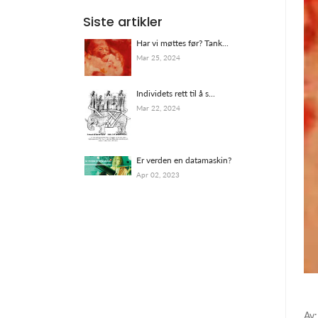
Siste artikler
Har vi møttes før? Tank...
Mar 25, 2024
Individets rett til å s...
Mar 22, 2024
Er verden en datamaskin?
Apr 02, 2023
Av: