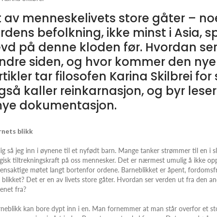
t av menneskelivets store gåter – n
ordens befolkning, ikke minst i Asia, s
evd på denne kloden før. Hvordan ser
ndre siden, og hvor kommer den nye j
rtikler tar filosofen Karina Skilbrei f
gså kaller reinkarnasjon, og byr les
ye dokumentasjon.
rnets blikk
ig så jeg inn i øynene til et nyfødt barn. Mange tanker strømmer til en i 
isk tiltrekningskraft på oss mennesker. Det er nærmest umulig å ikke opp
ensaktige møtet langt bortenfor ordene. Barneblikket er åpent, fordomsfr
 blikket? Det er en av livets store gåter. Hvordan ser verden ut fra den 
enet fra?
neblikk kan bore dypt inn i en. Man fornemmer at man står overfor et stor