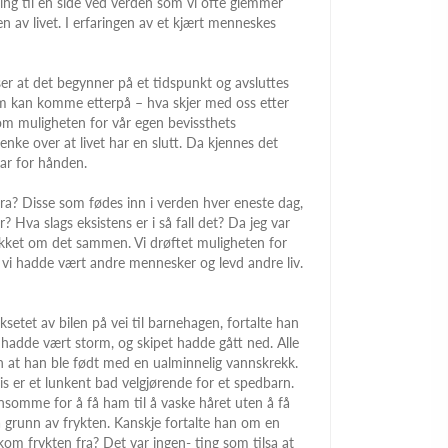
ning til en side ved verden som vi ofte glemmer
en av livet. I erfaringen av et kjært menneskes
i ser at det begynner på et tidspunkt og avsluttes
som kan komme etterpå – hva skjer med oss etter
 om muligheten for vår egen bevissthets
nke over at livet har en slutt. Da kjennes det
ar for hånden.
fra? Disse som fødes inn i verden hver eneste dag,
? Hva slags eksistens er i så fall det? Da jeg var
akket om det sammen. Vi drøftet muligheten for
at vi hadde vært andre mennesker og levd andre liv.
aksetet av bilen på vei til barnehagen, fortalte han
t hadde vært storm, og skipet hadde gått ned. Alle
n at han ble født med en ualminnelig vannskrekk.
is er et lunkent bad velgjørende for et spedbarn.
nnsomme for å få ham til å vaske håret uten å få
å grunn av frykten. Kanskje fortalte han om en
m frykten fra? Det var ingen- ting som tilsa at