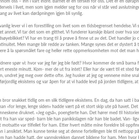
nnom oss – inn i vårt indre. Barnet er en terskel for oss. Det er en døråp
erveis i livet, men som igjen melder seg for oss når vi står ved avslutning
ang av livet kan døråpningen igjen bli synlig.
 vanlig lever vi i en forestilling om livet som en tidsbegrenset hendelse. V
et annet. Vi tar det som en gitthet. Vi funderer kanskje iblant over hva 
søyeblikket? Vi har en trang til å prøve å finne ut av det. Det handler jo
tinuitet. Men mange blir redde av tanken. Mange synes det er dystert å te
tere å la spørsmålet fare og heller rette oppmerksomheten mot det man h
ldnere spør vi: hvor var jeg før jeg ble født? Hvor kommer de små barna 
rt eneste minutt. Kom- mer de ut fra intet? Eller har de vært til et sted før
n, undret jeg meg over dette ofte. Jeg husker at jeg og vennene mine sn
førjordlig eksistens og var åpen for at vi hadde levd på jorden tidligere, 
 bror snakket tidlig om en slik tidligere eksistens. En dag, da han satt i b
han «for lenge, lenge siden» hadde vært på et stort skip ute på havet. De
neskene druknet. «Jeg også», poengterte han. Det hører med til historie
t fra han var sped- barn ble han panikkslagen når han ble badet. Van- ligv
 motsatte var tilfellet for ham. Etter hvert måtte mine foreldre bli oppfi
n i ansiktet. Man kunne tenke seg at denne fortellingen ble til nettopp p
m han hadde hatt, der vannskrekken dannet bildene for ham. Men hvor ko