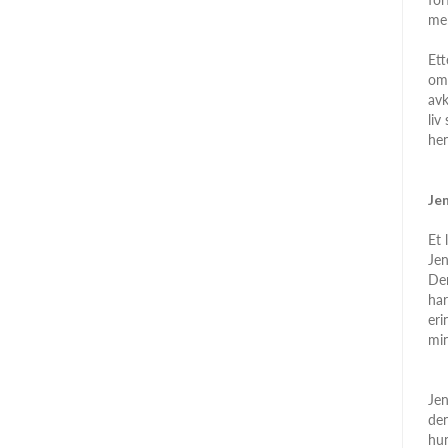
men
Ett
om 
avk
liv
hen
Je
Et 
Jen
Den
har
eri
min
Jen
den
hun