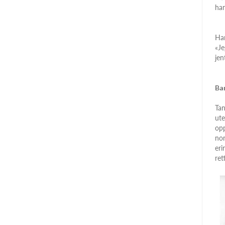
han
Han
«Je
jen
Ba
Tan
ute
opp
nor
eri
ret