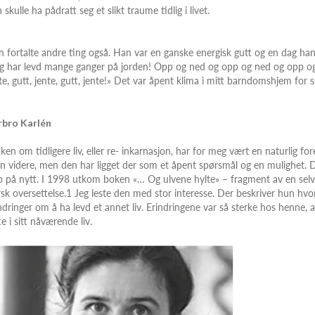
 skulle ha pådratt seg et slikt traume tidlig i livet.
 fortalte andre ting også. Han var en ganske energisk gutt og en dag ha
g har levd mange ganger på jorden! Opp og ned og opp og ned og opp og 
te, gutt, jente, gutt, jente!» Det var åpent klima i mitt barndomshjem for sl
rbro Karlén
ken om tidligere liv, eller re- inkarnasjon, har for meg vært en naturlig for
n videre, men den har ligget der som et åpent spørsmål og en mulighet. D
 på nytt. I 1998 utkom boken «… Og ulvene hylte» – fragment av en selv
sk oversettelse.1 Jeg leste den med stor interesse. Der beskriver hun hvo
ndringer om å ha levd et annet liv. Erindringene var så sterke hos henne, 
te i sitt nåværende liv.