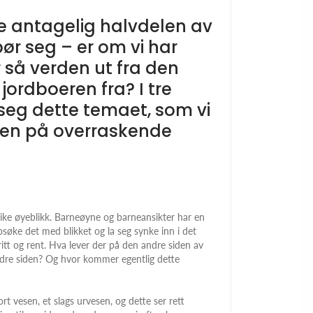
oe antagelig halvdelen av
pør seg – er om vi har
 så verden ut fra den
ordboeren fra? I tre
or seg dette temaet, som vi
eren på overraskende
slike øyeblikk. Barneøyne og barneansikter har en
søke det med blikket og la seg synke inn i det
itt og rent. Hva lever der på den andre siden av
andre siden? Og hvor kommer egentlig dette
t vesen, et slags urvesen, og dette ser rett