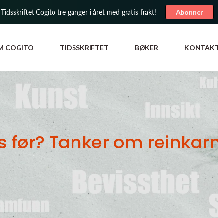
 Tidsskriftet Cogito tre ganger i året med gratis frakt!
Abonner
M COGITO
TIDSSKRIFTET
BØKER
KONTAK
s før? Tanker om reinkarn