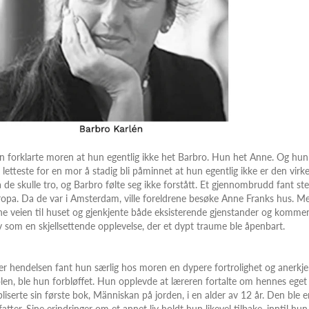
 forklarte moren at hun egentlig ikke het Barbro. Hun het Anne. Og hun 
 letteste for en mor å stadig bli påminnet at hun egentlig ikke er den virkeli
 de skulle tro, og Barbro følte seg ikke forstått. Et gjennombrudd fant ste
opa. Da de var i Amsterdam, ville foreldrene besøke Anne Franks hus. Me
ne veien til huset og gjenkjente både eksisterende gjenstander og kommen
v som en skjellsettende opplevelse, der et dypt traume ble åpenbart.
er hendelsen fant hun særlig hos moren en dypere fortrolighet og anerk
len, ble hun forbløffet. Hun opplevde at læreren fortalte om hennes eget 
liserte sin første bok, Människan på jorden, i en alder av 12 år. Den ble 
fatter. Sine erindringer om et annet liv holdt hun likevel tilbake, inntil 