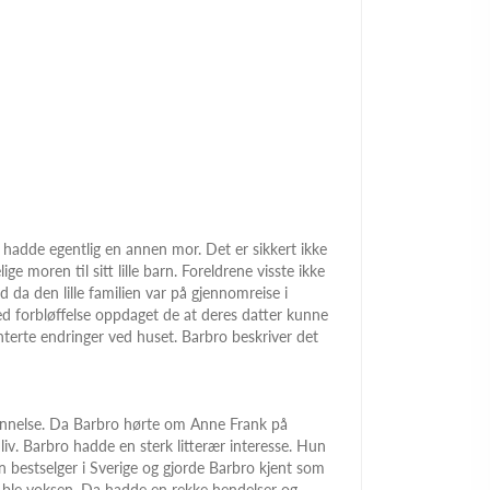
hadde egentlig en annen mor. Det er sikkert ikke
ge moren til sitt lille barn. Foreldrene visste ikke
d da den lille familien var på gjennomreise i
d forbløffelse oppdaget de at deres datter kunne
terte endringer ved huset. Barbro beskriver det
jennelse. Da Barbro hørte om Anne Frank på
liv. Barbro hadde en sterk litterær interesse. Hun
en bestselger i Sverige og gjorde Barbro kjent som
hun ble voksen. Da hadde en rekke hendelser og