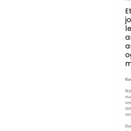
E
j
l
a
a
o
m
Ba
Nyl
mag
ves
det
ves
Bar