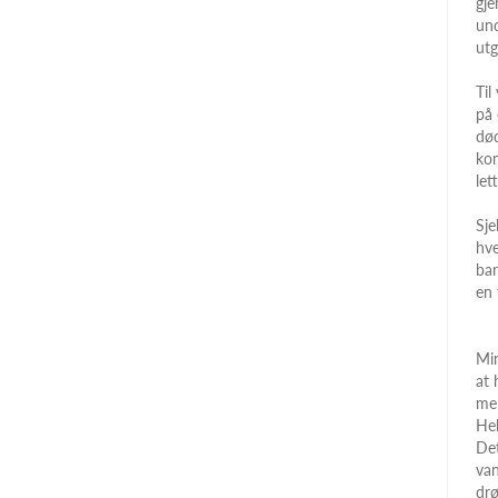
gje
und
utg
Til
på 
død
kon
let
Sje
hve
bar
en 
Min
at 
men
Hel
Det
van
drø