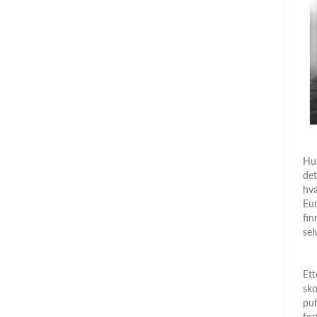
Hun
det
hva
Eur
fin
sel
Ett
sko
pub
for