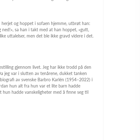
n herjet og hoppet i sofaen hjemme, utbrøt han:
ned!», sa han i takt med at han hoppet, «gutt,
ike uttalelser, men det ble ikke gravd videre i det.
estilling gjennom livet. Jeg har ikke trodd på den
a jeg var i slutten av tenårene, dukket tanken
biografi av svenske Barbro Karlén (1954–2022) i
rdan hun alt fra hun var et lite barn hadde
at hun hadde vanskeligheter med å finne seg til