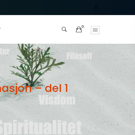
X
0
T
asjon – del 1