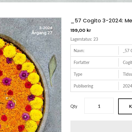
_57 Cogito 3-2024: Me
199,00 kr
Lagerstatus:
23
Navn:
_57 
Forfatter
Cogi
Type
Tidss
Publisering
2024
Qty
K