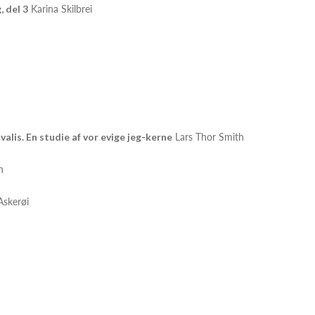
, del 3
Karina Skilbrei
lis. En studie af vor evige jeg-kerne
Lars Thor Smith
n
Askerøi