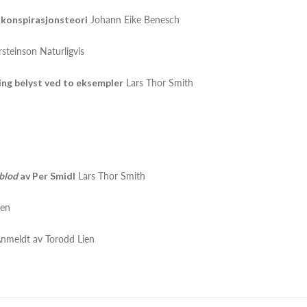
g konspirasjonsteori
Johann Eike Benesch
steinson Naturligvis
ing belyst ved to eksempler
Lars Thor Smith
blod
av Per Smidl
Lars Thor Smith
sen
nmeldt av Torodd Lien