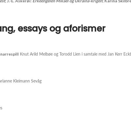
est
; J.-E. Askerøi:
Erkeengelen Mikael og Ukraina-krigen
; Karina Skilbr
, sang, essays og aforismer
narrespill
Knut Arild Melbøe og Torodd Lien i samtale med Jan Kerr Ec
rianne Kleimann Sevåg
es