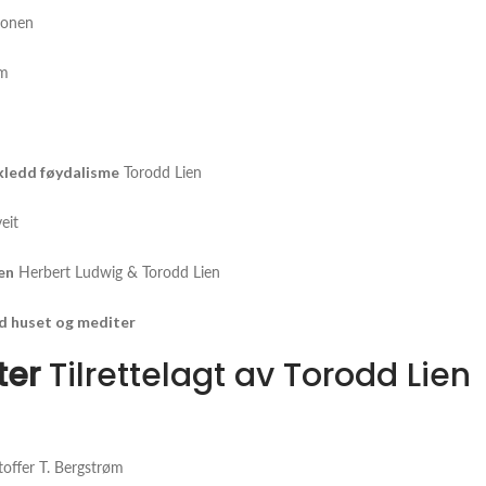
jonen
øm
rkledd føydalisme
Torodd Lien
eit
en
Herbert Ludwig & Torodd Lien
ned huset og mediter
ter
Tilrettelagt av Torodd Lien
toffer T. Bergstrøm