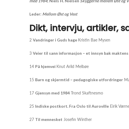
med 1984
; Niels H. Nielsen
Skyggerne mellem Øst og V
Leder:
Mellom Øst og Vest
Dikt, intervju, artikler
2
Vandringer i Guds hage
Kristin Bae Mysen
3
Veier til sann informasjon – et innsyn bak maktens 
14
På hjemvei
Knut Arild Melbøe
15
Barn og skjermtid – pedagogiske utfordringer
Ma
17
Gjensyn med 1984
Trond Skaftnesmo
25
Indiske postkort. Fra Oslo til Auroville
Eirik Værn
27
Til mennesket
Josefin Winther