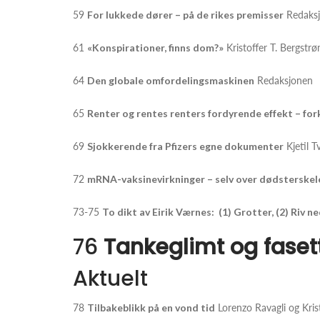
59
For lukkede dører – på de rikes premisser
Redaks
61
«Konspirationer, finns dom?»
Kristoffer T. Bergstr
64
Den globale omfordelingsmaskinen
Redaksjonen
65
Renter og rentes renters fordyrende effekt – fo
69
Sjokkerende fra Pfizers egne dokumenter
Kjetil Tv
72
mRNA-vaksinevirkninger – selv over dødsterskel
73-75
To dikt av Eirik Værnes: (1) Grotter, (2) Riv 
76
Tankeglimt og faset
Aktuelt
78
Tilbakeblikk på en vond tid
Lorenzo Ravagli og Kris