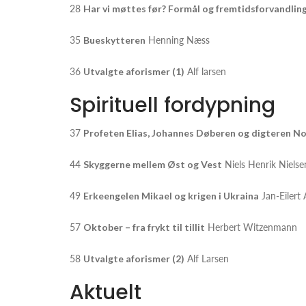
28
Har vi møttes før? Formål og fremtidsforvandling
35
Bueskytteren
Henning Næss
36
Utvalgte aforismer (1)
Alf larsen
Spirituell fordypning
37
Profeten Elias, Johannes Døberen og digteren Nova
44
Skyggerne mellem Øst og Vest
Niels Henrik Nielse
49
Erkeengelen Mikael og krigen i Ukraina
Jan-Eilert 
57
Oktober – fra frykt til tillit
Herbert Witzenmann
58
Utvalgte aforismer (2)
Alf Larsen
Aktuelt