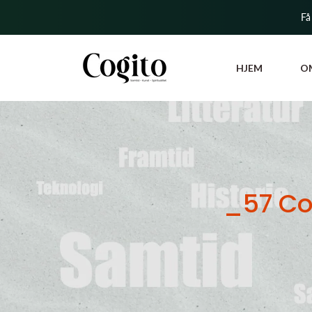
Få
HJEM
O
_57 Co