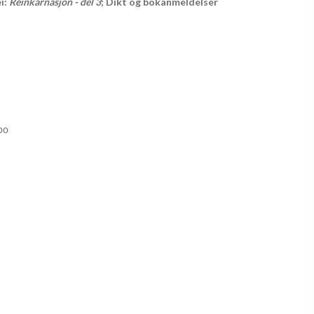
ei:
Reinkarnasjon - del 3
; Dikt og bokanmeldelser
kbo