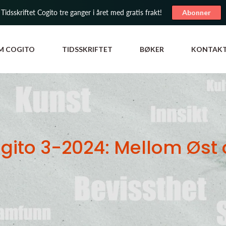
 Tidsskriftet Cogito tre ganger i året med gratis frakt!
Abonner
M COGITO
TIDSSKRIFTET
BØKER
KONTAK
gito 3-2024: Mellom Øst 