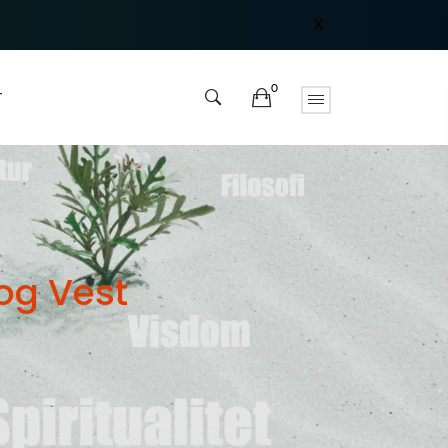
X
0
T
og Vest