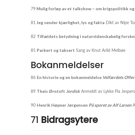
79
Mulig forløp av et talkshow – om krigspolitikk o
81
Jeg sender kjærlighet, lys og fakta
Dikt av Nipe Tor
82
Tilfældets betydning i naturvidenskabelig forskn
85
Parkert og taksert
Sang av Knut Arild Melbøe
Bokanmeldelser
86
En historie og en bokanmeldelse
Velfærdets Offer
89
Theis Ørntoft
Jordisk
Anmeldt av Lykke Pia Jesper
90
Henrik Høpner Jørgensen
På sporet av Alf Larsen
A
71
Bidragsytere