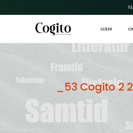
Få
HJEM
O
_53 Cogito 2 