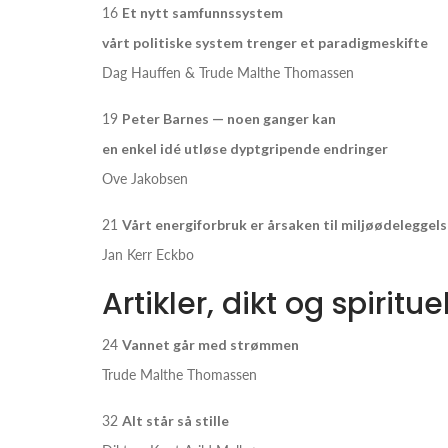
16
Et nytt samfunnssystem
vårt politiske system trenger et paradigmeskifte
Dag Hauffen & Trude Malthe Thomassen
19
Peter Barnes — noen ganger kan
en enkel idé utløse dyptgripende endringer
Ove Jakobsen
21
Vårt energiforbruk er årsaken til miljøødeleggel
Jan Kerr Eckbo
Artikler, dikt og spiritu
24
Vannet går med strømmen
Trude Malthe Thomassen
32
Alt står så stille