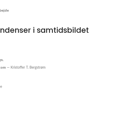
rbejde
ndenser i samtidsbildet
gn.
 kom
— Kristoffer T. Bergstrøm
øe