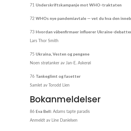
71
Underskriftskampanje mot WHO-traktaten
72
WHOs nye pandemiavtale — vet du hva den inne
73
Hvordan våbenfirmaer influerer Ukraine-debatte
Lars Thor Smith
75
Ukraina, Vesten og pengene
Noen strøtanker av Jan-E. Askerøi
76
Tankeglimt og fasetter
Samlet av Torodd Lien
Bokanmeldelser
86
Eva Bell:
Adams tapte paradis
Anmeldt av Line Danielsen