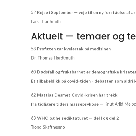
52
Rejse i September — veje til en ny forståelse af a
Lars Thor Smith
Aktuelt — temaer og te
58
Profitten tar kvelertak på medisinen
Dr. Thomas Hardtmuth
60
Dødsfall og fruktbarhet er demografiske krisete
Et tilbakeblikk på covid-tiden - debatten som aldri
62
Mattias Desmet:Covid-krisen har trekk
fra tidligere tiders massepsykose
— Knut Arild Melb
63
WHO og helsediktaturet — del I og del 2
Trond Skaftnesmo