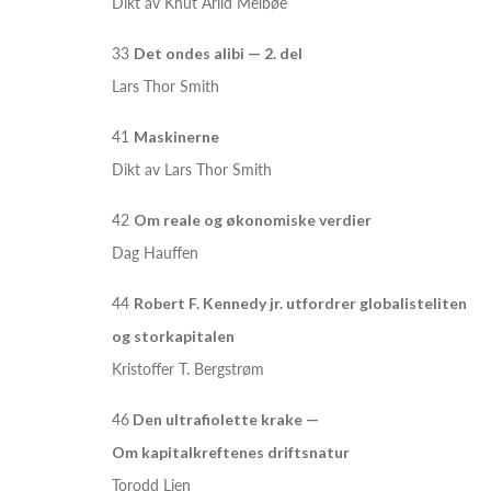
Dikt av Knut Arild Melbøe
33
Det ondes alibi — 2. del
Lars Thor Smith
41
Maskinerne
Dikt av Lars Thor Smith
42
Om reale og økonomiske verdier
Dag Hauffen
44
Robert F. Kennedy jr. utfordrer globalisteliten
og storkapitalen
Kristoffer T. Bergstrøm
46
Den ultrafiolette krake —
Om kapitalkreftenes driftsnatur
Torodd Lien