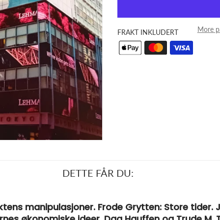
More p
FRAKT INKLUDERT
DETTE FÅR DU:
ktens manipulasjoner. Frode Grytten: Store tider.
arnes økonomiske ideer. Dag Hauffen og Trude M. 