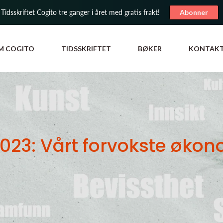
 Tidsskriftet Cogito tre ganger i året med gratis frakt!
Abonner
M COGITO
TIDSSKRIFTET
BØKER
KONTAK
2023: Vårt forvokste øko