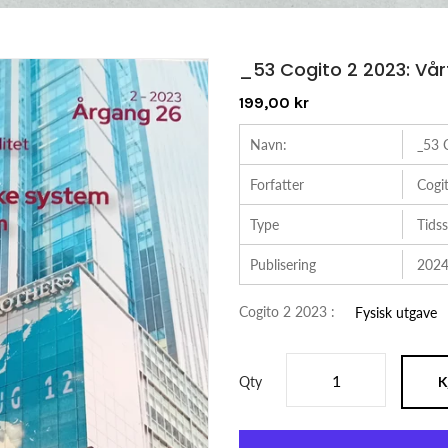
_53 Cogito 2 2023: Vå
199,00 kr
Navn:
_53 
Forfatter
Cogi
Type
Tidss
Publisering
2024
Cogito 2 2023 :
Fysisk utgave
Qty
K