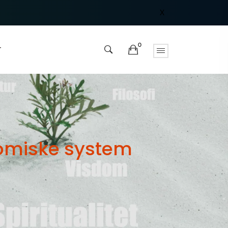
X
0
T
nomiske system