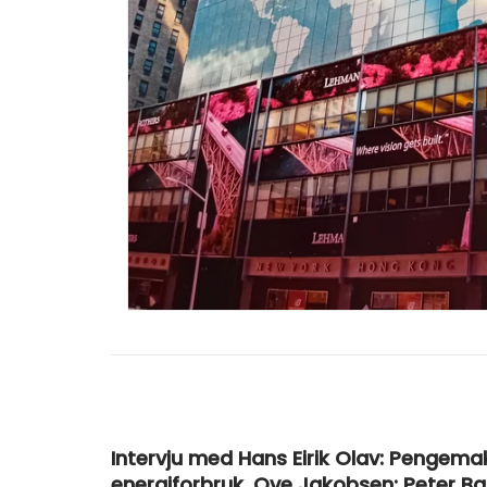
Intervju med Hans Eirik Olav: Pengema
energiforbruk. Ove Jakobsen: Peter B