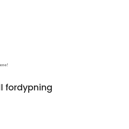
sene!
ell fordypning