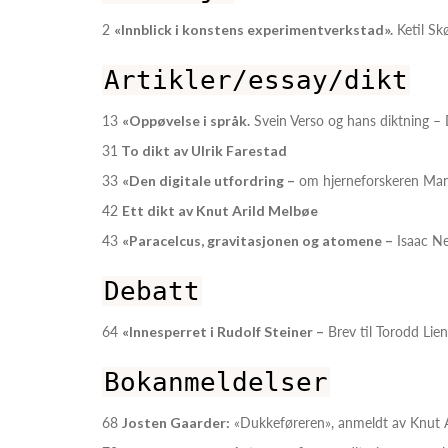
2
«Innblick i konstens experimentverkstad».
Ketil Sk
Artikler/essay/dikt
13
«Oppøvelse i språk.
Svein Verso og hans diktning – 
31
To dikt av Ulrik Farestad
33
«Den digitale utfordring –
om hjerneforskeren Manf
42
Ett dikt av Knut Arild Melbøe
43
«Paracelcus, gravitasjonen og atomene –
Isaac New
Debatt
64
«Innesperret i Rudolf Steiner –
Brev til Torodd Li
Bokanmeldelser
68
Josten Gaarder:
«Dukkeføreren», anmeldt av Knut 