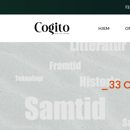
Få
HJEM
O
_33 C