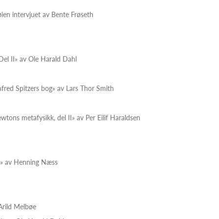
øien intervjuet av Bente Frøseth
Del II» av Ole Harald Dahl
red Spitzers bog» av Lars Thor Smith
tons metafysikk, del II» av Per Eilif Haraldsen
en» av Henning Næss
Arild Melbøe