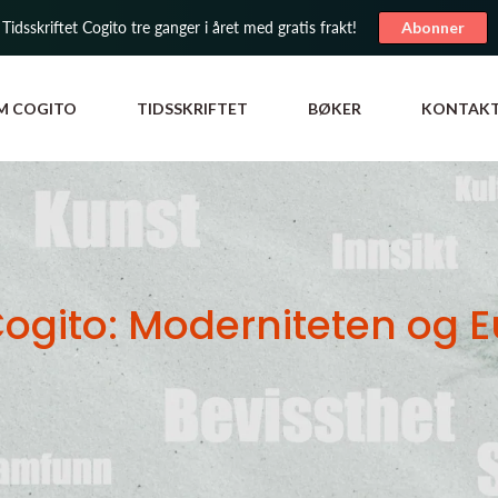
 Tidsskriftet Cogito tre ganger i året med gratis frakt!
Abonner
M COGITO
TIDSSKRIFTET
BØKER
KONTAK
ogito: Moderniteten og 