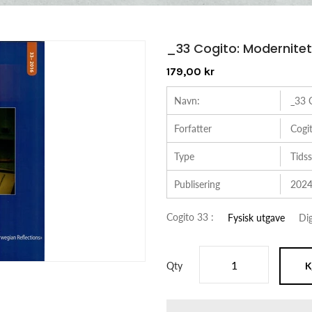
_33 Cogito: Modernite
179,00 kr
Navn:
_33 
Forfatter
Cogi
Type
Tidss
Publisering
2024
Cogito 33 :
Fysisk utgave
Dig
Qty
K