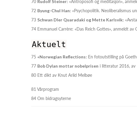
70
Rudolf Steiner:
«Antroposofi og meditasjon», anmel
72
Byung-Chul Han:
«Psychopolitik. Neoliberalismus u
73
Schwan Dler Quaradaki og Mette Karlsvik:
«Avstan
74 Emmanuel Carrère: «Das Reich Gottes», anmeldt av 
Aktuelt
75
«Norwegian Reflections:
En fotoutstilling på Goet
77
Bob Dylan mottar nobelprisen
i litteratur 2016, a
80 Ett dikt av Knut Arild Melbøe
81 Vårprogram
84 Om bidragsyterne