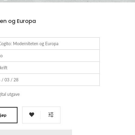
ten og Europa
Cogito: Moderniteten og Europa
to
krift
 / 03 / 28
ital utgave
jøp