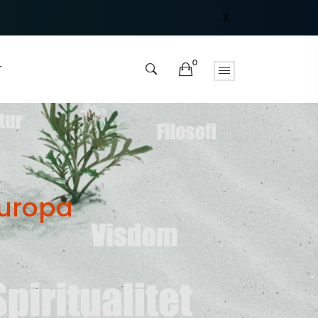
X
0
T
Europa