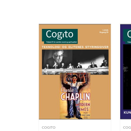
COGITO
COG