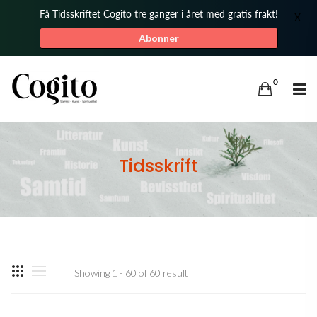
Få Tidsskriftet Cogito tre ganger i året med gratis frakt!
X
Abonner
0
Tidsskrift
Showing 1 - 60 of 60 result