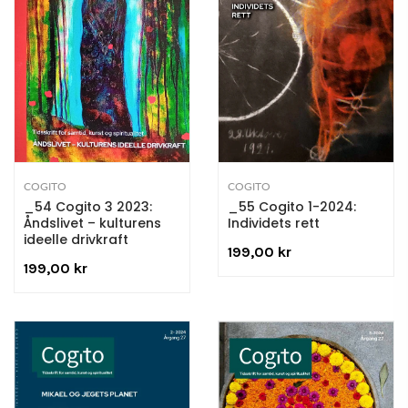
COGITO
COGITO
_54 Cogito 3 2023:
_55 Cogito 1-2024:
Åndslivet – kulturens
Individets rett
ideelle drivkraft
199,00 kr
199,00 kr