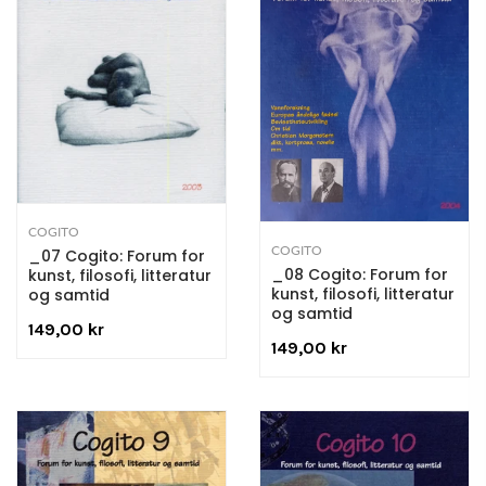
COGITO
COGITO
_07 Cogito: Forum for
_08 Cogito: Forum for
kunst, filosofi, litteratur
kunst, filosofi, litteratur
og samtid
og samtid
149,00 kr
149,00 kr