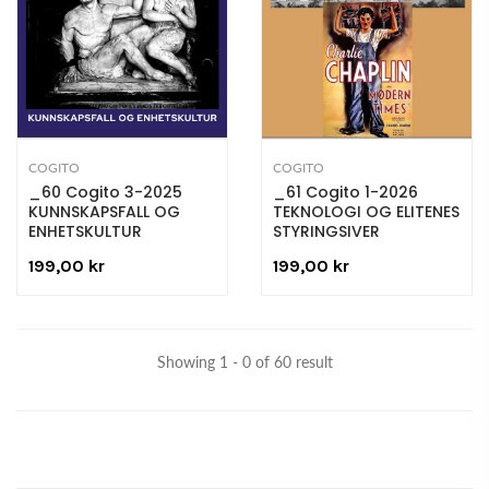
COGITO
COGITO
_60 Cogito 3-2025
_61 Cogito 1-2026
KUNNSKAPSFALL OG
TEKNOLOGI OG ELITENES
ENHETSKULTUR
STYRINGSIVER
199,00 kr
199,00 kr
Showing 1 - 0 of 60 result