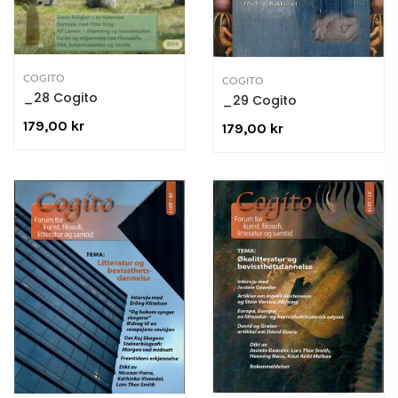
COGITO
COGITO
_28 Cogito
_29 Cogito
179,00 kr
179,00 kr