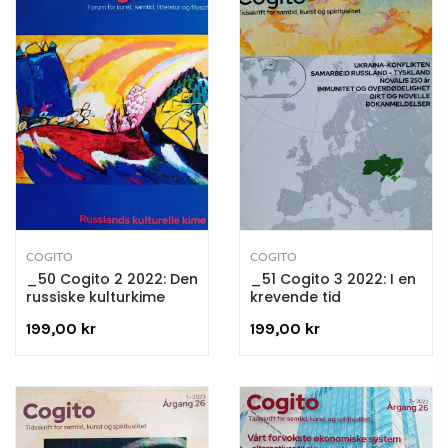
COGITO
COGITO
_50 Cogito 2 2022: Den
_51 Cogito 3 2022: I en
russiske kulturkime
krevende tid
199,00 kr
199,00 kr