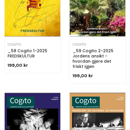
COGITO
COGITO
_58 Cogito 1-2025
_59 Cogito 2-2025
FREDSKULTUR
Jordens ansikt -
hvordan gjøre det
199,00 kr
friskt igjen
199,00 kr