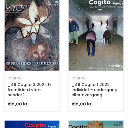
COGITO
COGITO
_48 Cogito 3 2021: Er
_49 Cogito 1 2022:
fremtiden i våre
Individet – undergang
hender?
eller overgang
199,00 kr
199,00 kr