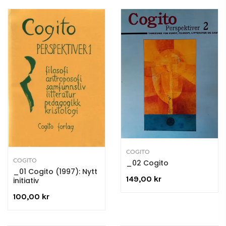
COGITO
COGITO
_02 Cogito
_01 Cogito (1997): Nytt
149,00 kr
initiativ
100,00 kr