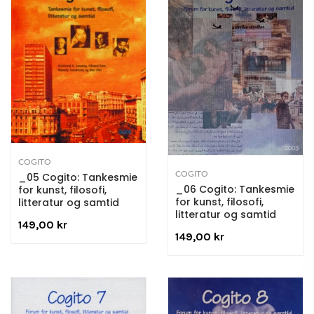
COGITO
COGITO
_05 Cogito: Tankesmie
_06 Cogito: Tankesmie
for kunst, filosofi,
for kunst, filosofi,
litteratur og samtid
litteratur og samtid
149,00 kr
149,00 kr