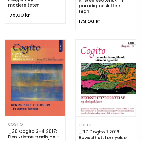
Kristen esoterikk – i
moderniteten
paradigmeskiftets
tegn
179,00 kr
179,00 kr
COGITO
COGITO
_36 Cogito 3–4 2017:
_37 Cogito 1 2018:
Den kristne tradisjon –
Bevissthetsfornyelse