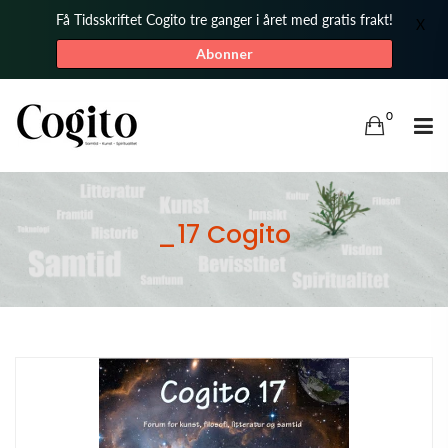
Få Tidsskriftet Cogito tre ganger i året med gratis frakt!
X
Abonner
0
_17 Cogito