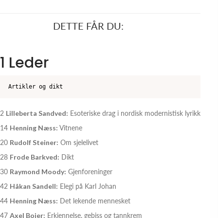
DETTE FÅR DU:
1 Leder
Artikler og dikt
2
Lilleberta Sandved:
Esoteriske drag i nordisk modernistisk lyrikk
14
Henning Næss:
Vitnene
20
Rudolf Steiner:
Om sjelelivet
28
Frode Barkved:
Dikt
30
Raymond Moody:
Gjenforeninger
42
Håkan Sandell:
Elegi på Karl Johan
44
Henning Næss:
Det lekende mennesket
47
Axel Bojer:
Erkjennelse, gebiss og tannkrem