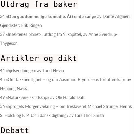
Utdrag fra bøker
34
«Den guddommelige komedie. Åttende sang»
av Dante Alighieri.
Gjendikter: Erik Ringen
37 «Insektenes planet», utdrag fra 9. kapittel, av Anne Sverdrup-
Thygeson
Artikler og dikt
44 «Sjelsvridninger» av Turid Høvin
45 «Om takknemlighet – og om Aasmund Brynildsens forfatterskap» av
Henning Næss
49 «Naturkjære skaldskap» av Ole Harald Dahl
56 «Sprogets Morgenvækning – om trekløveret Michael Strunge, Henrik
S. Holck og F. P. Jac i dansk digtning» av Lars Thor Smith
Debatt