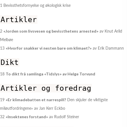
1 Bevissthetsfornyelse og økologisk krise
Artikler
2
«Jorden som livsvesen og bevissthetens arnested»
av Knut Arild
Melbøe
13
«Hvorfor snakker vi nesten bare om klimaet?»
av Erik Dammann
Dikt
18
To dikt frå samlinga «Tidslys» av Helge Torvund
Artikler og foredrag
19
«Er klimadebatten et narrespill?
Den skjuler de viktigste
miløutfordringene» av Jan Kerr Eckbo
32
«Insektenes forstand»
av Rudolf Steiner