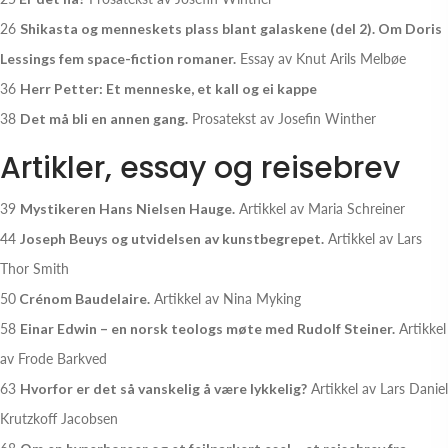
26
Shikasta og menneskets plass blant galaskene (del 2). Om Doris
Lessings fem space-fiction romaner.
Essay av Knut Arils Melbøe
36
Herr Petter: Et menneske, et kall og ei kappe
38
Det må bli en annen gang.
Prosatekst av Josefin Winther
Artikler, essay og reisebrev
39
Mystikeren Hans Nielsen Hauge.
Artikkel av Maria Schreiner
44
Joseph Beuys og utvidelsen av kunstbegrepet.
Artikkel av Lars
Thor Smith
50
Crénom Baudelaire.
Artikkel av Nina Myking
58
Einar Edwin – en norsk teologs møte med Rudolf Steiner.
Artikkel
av Frode Barkved
63
Hvorfor er det så vanskelig å være lykkelig?
Artikkel av Lars Daniel
Krutzkoff Jacobsen