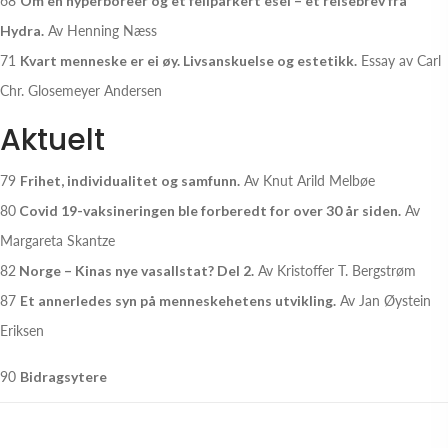
68
Om en hyperboreer og et feilparkert esel – et reisebrev fra
Hydra.
Av Henning Næss
71
Kvart menneske er ei øy. Livsanskuelse og estetikk.
Essay av Carl
Chr. Glosemeyer Andersen
Aktuelt
79
Frihet, individualitet og samfunn.
Av Knut Arild Melbøe
80
Covid 19-vaksineringen ble forberedt for over 30 år siden.
Av
Margareta Skantze
82
Norge – Kinas nye vasallstat? Del 2.
Av Kristoffer T. Bergstrøm
87
Et annerledes syn på menneskehetens utvikling.
Av Jan Øystein
Eriksen
90
Bidragsytere