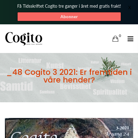
Få Tidsskriftet Cogito tre ganger i året med gratis frakt!
X
Abonner
0
_48 Cogito 3 2021: Er fremtiden i
våre hender?