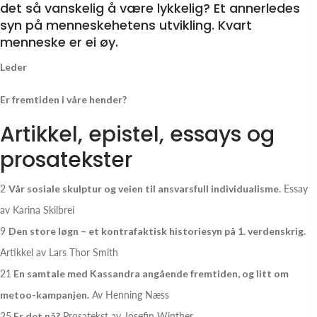
det så vanskelig å være lykkelig? Et annerledes
syn på menneskehetens utvikling. Kvart
menneske er ei øy.
Leder
Er fremtiden i våre hender?
Artikkel, epistel, essays og
prosatekster
2
Vår sosiale skulptur og veien til ansvarsfull individualisme.
Essay
av Karina Skilbrei
9
Den store løgn – et kontrafaktisk historiesyn på 1. verdenskrig.
Artikkel av Lars Thor Smith
21
En samtale med Kassandra angående fremtiden, og litt om
metoo-kampanjen.
Av Henning Næss
25
Er det nå?
Prosatekst av Josefin Winther