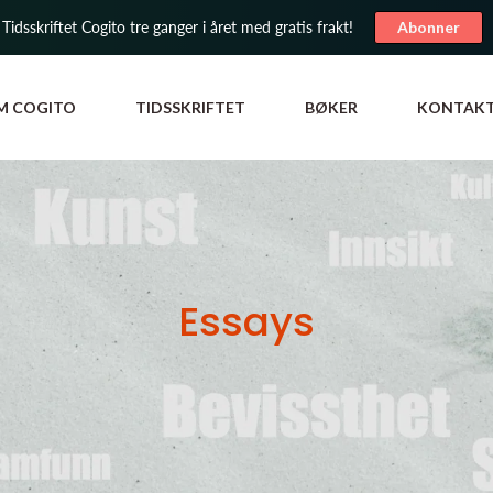
 Tidsskriftet Cogito tre ganger i året med gratis frakt!
Abonner
M COGITO
TIDSSKRIFTET
BØKER
KONTAK
Essays