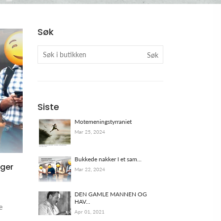
Søk
Søk
Siste
Motemeningstyrraniet
Mar 25, 2024
Bukkede nakker I et sam...
gger
Mar 22, 2024
DEN GAMLE MANNEN OG
HAV...
e
Apr 01, 2021