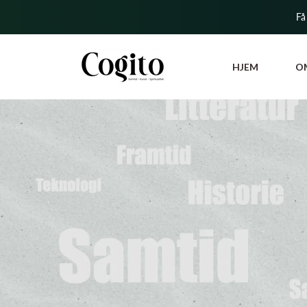
Få
HJEM
O