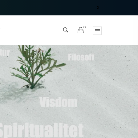
X
0
T